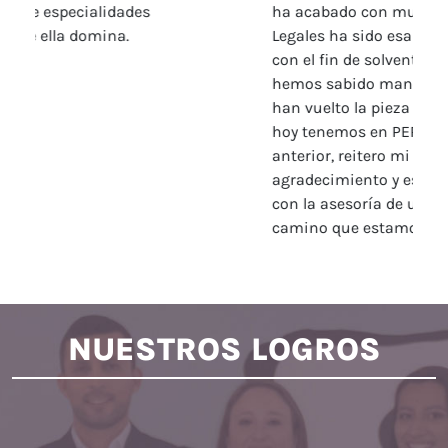
ha acabado con muchos, pero Soluciones
Legales ha sido esa luz que nos ha guiado
con el fin de solventar tantos rezagos que
hemos sabido manejar de tal forma, que se
han vuelto la pieza principal del impulso que
hoy tenemos en PERAZZA SAS. Por todo lo
anterior, reitero mi más sincero
agradecimiento y espero seguir de la mano
con la asesoría de ustedes en este nuevo
camino que estamos labrando.
NUESTROS LOGROS