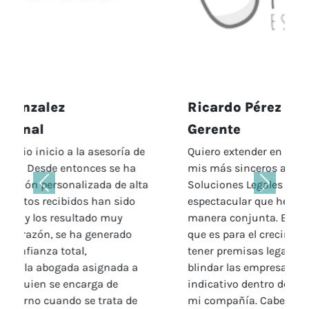
Ricardo Pérez López
Gerente
Quiero extender en nombre de mi compañía
mis más sinceros agradecimientos a
Soluciones Legales por la labor tan
Anterior
Siguient
espectacular que hemos realizado de
manera conjunta. Es increible lo importante
que es para el crecimiento de una empresa
tener premisas legales claras que conlleven a
blindar las empresas, esto ha sido un gran
indicativo dentro del éxito que está teniendo
mi compañía. Cabe anotar que la pandemia