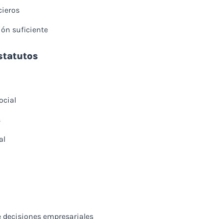
cieros
ón suficiente
estatutos
ocial
s
al
 decisiones empresariales