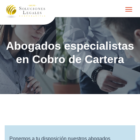
Togg
navig
Abogados especialistas
en Cobro de Cartera
Ponemos a tu disposición nuestros abogados